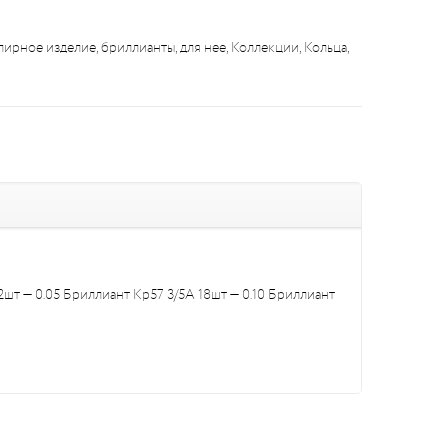
лирное изделие
,
бриллианты
,
для нее
,
Коллекции
,
Кольца
,
шт — 0.05 Бриллиант Кр57 3/5А 18шт — 0.10 Бриллиант