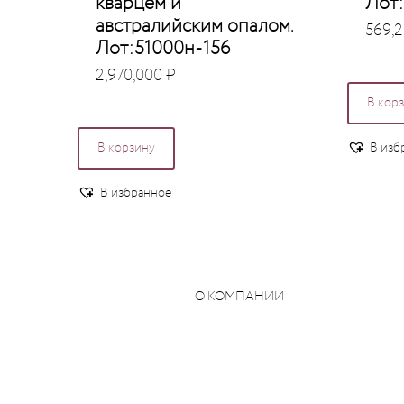
кварцем и
Лот:
австралийским опалом.
569,
Лот:51000н-156
2,970,000
₽
В кор
В корзину
В изб
В избранное
О КОМПАНИИ