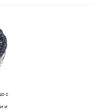
о с
и и