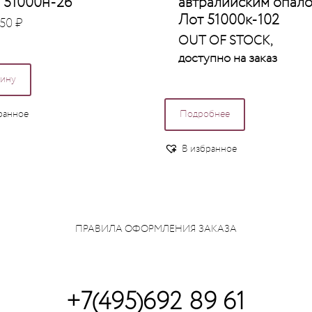
 51000н-26
автралийским опало
Лот 51000к-102
250
₽
OUT OF STOCK,
доступно на заказ
зину
ранное
Подробнее
В избранное
ПРАВИЛА ОФОРМЛЕНИЯ ЗАКАЗА
+7(495)692 89 61