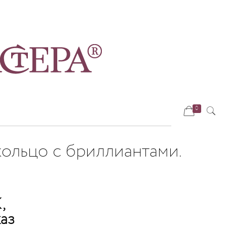
0
ольцо с бриллиантами.
,
каз