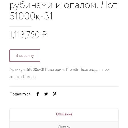
рубинами и опалом. Лот
51000к-31
1,113,750
₽
В корзину
Артикул:
51000к-31
Категории:
Kremlin Treasure
,
для нее
,
золото
,
Кольца
Поделиться
Описание
Детали